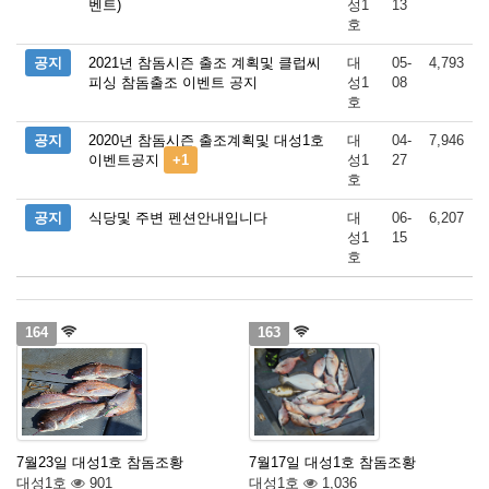
벤트)
성1
13
호
공지
2021년 참돔시즌 출조 계획및 클럽씨
대
05-
4,793
피싱 참돔출조 이벤트 공지
성1
08
호
공지
2020년 참돔시즌 출조계획및 대성1호
대
04-
7,946
이벤트공지
+1
성1
27
호
공지
식당및 주변 펜션안내입니다
대
06-
6,207
성1
15
호
164
163
7월23일 대성1호 참돔조황
7월17일 대성1호 참돔조황
대성1호
901
대성1호
1,036