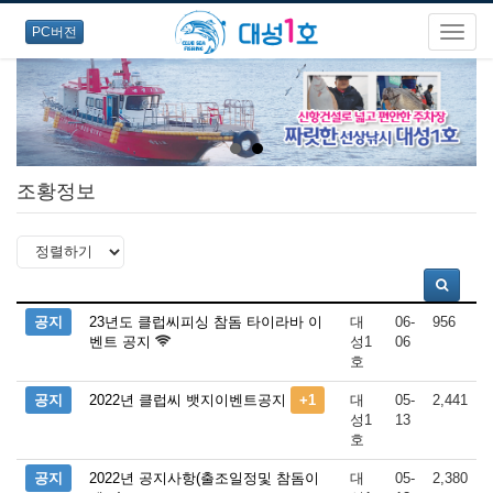
PC버전
조황정보
공지
23년도 클럽씨피싱 참돔 타이라바 이
대
06-
956
벤트 공지
성1
06
호
공지
2022년 클럽씨 뱃지이벤트공지
+1
대
05-
2,441
성1
13
호
공지
2022년 공지사항(출조일정및 참돔이
대
05-
2,380