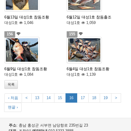
6월13일 대성1호 참돔조황
6월12일 대성1호 참돔출조
대성1호
1,046
대성1호
1,059
156
155
6월9일 대성1호 참돔조황
6월4일 대성1호 참돔조황
대성1호
1,084
대성1호
1,139
목록
‹ 처음
<
13
14
15
16
17
18
19
>
맨끝 ›
주소
: 충남 홍성군 서부면 남당항로 235번길 23
대표
: 조한익
|
예약안내
:010-5333-3888