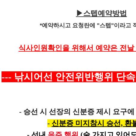
▶스텝예약방법
*예약하시고 요청란에 "스텝"이라고 
식사인원확인을 위해서 예약은 전날
---
낚시어선 안전위반행위 단속
-
승선 시 선장의 신분증 제시 요구에
-
신분증 미지참시 승선, 환
-
선내
음주 행위
(술 가지고 있어도