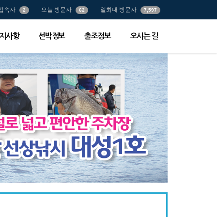
접속자
오늘 방문자
일최대 방문자
2
62
7,597
지사항
선박정보
출조정보
오시는 길