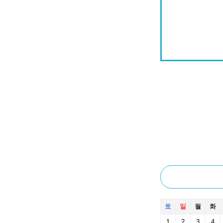
토
일
월
화
1
2
3
4