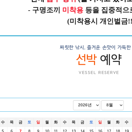
-
구명조끼
미착용
등을 집중적으
(미착용시 개인벌금!!
수
목
금
토
일
월
화
수
목
금
토
일
월
화
수
5
6
7
8
9
10
11
12
13
14
15
16
17
18
19