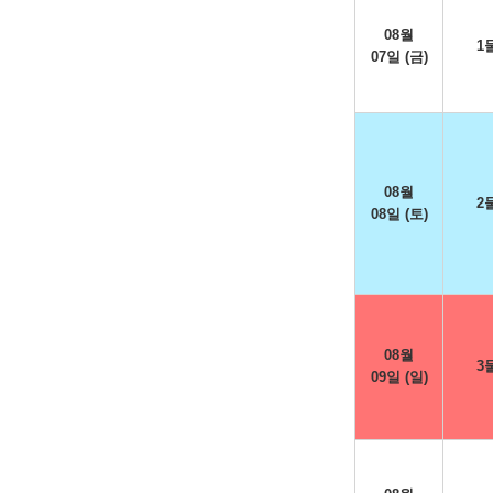
08월
1
07일 (금)
08월
2
08일 (토)
08월
3
09일 (일)