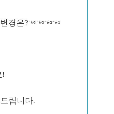
짜변경은?☜☜☜☜
!
드립니다.