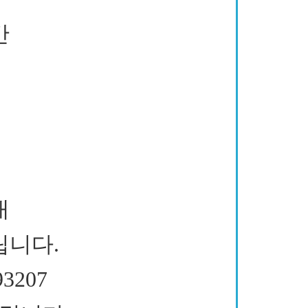
간
내
립니다.
3207