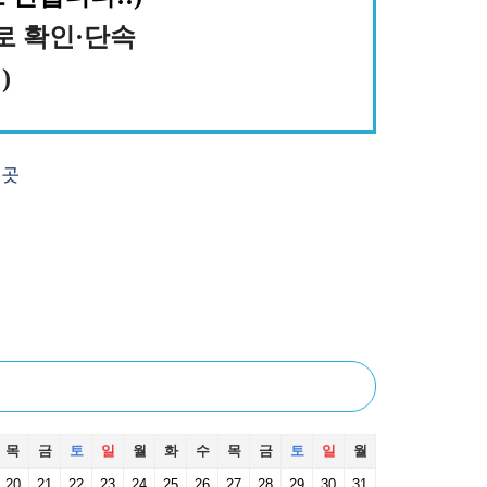
로 확인·단속
)
목
금
토
일
월
화
수
목
금
토
일
월
20
21
22
23
24
25
26
27
28
29
30
31