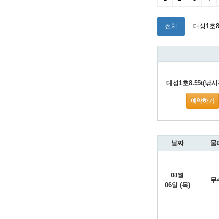
전체
대성1호8
대성1호8.55t(낚
예약하기
날짜
물
08월
무
06일 (목)