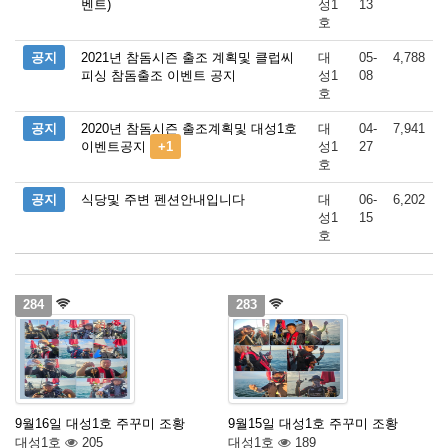
벤트)
성1
13
호
공지
2021년 참돔시즌 출조 계획및 클럽씨
대
05-
4,788
피싱 참돔출조 이벤트 공지
성1
08
호
공지
2020년 참돔시즌 출조계획및 대성1호
대
04-
7,941
이벤트공지
+1
성1
27
호
공지
식당및 주변 펜션안내입니다
대
06-
6,202
성1
15
호
284
283
9월16일 대성1호 주꾸미 조황
9월15일 대성1호 주꾸미 조황
대성1호
205
대성1호
189