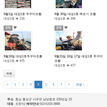
9월1일 대성1호 주꾸미조황
8월 30일 대성1호 백조기 조황
대성1호
216
대성1호
206
276
275
9월18일 대성1호주꾸미조황
9월15일 16일 17일 대성1호 주꾸미
대성1호
475
조황
대성1호
477
목록
<
1
2
3
4
5
6
7
>
맨끝 ›
주소
: 충남 홍성군 서부면 남당항로 235번길 23
대표
: 조한익
|
예약안내
:010-5333-3888