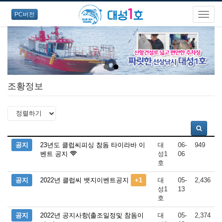
PC버전
조황정보
공지
23년도 클럽씨피싱 참돔 타이라바 이
대
06-
949
벤트 공지
성1
06
호
공지
2022년 클럽씨 뱃지이벤트공지
+1
대
05-
2,436
성1
13
호
공지
2022년 공지사항(출조일정및 참돔이
대
05-
2,374