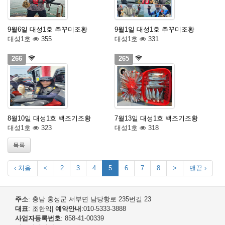
9월6일 대성1호 주꾸미조황
9월1일 대성1호 주꾸미조황
대성1호
355
대성1호
331
266
265
8월10일 대성1호 백조기조황
7월13일 대성1호 백조기조황
대성1호
323
대성1호
318
목록
‹ 처음
<
2
3
4
5
6
7
8
>
맨끝 ›
주소
: 충남 홍성군 서부면 남당항로 235번길 23
대표
: 조한익
|
예약안내
:010-5333-3888
사업자등록번호
: 858-41-00339