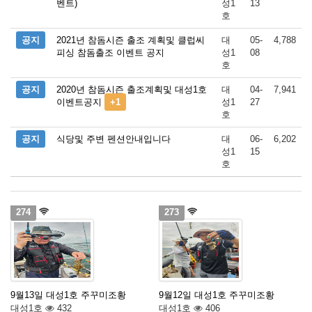
벤트)
성1
13
호
공지
2021년 참돔시즌 출조 계획및 클럽씨
대
05-
4,788
피싱 참돔출조 이벤트 공지
성1
08
호
공지
2020년 참돔시즌 출조계획및 대성1호
대
04-
7,941
이벤트공지
+1
성1
27
호
공지
식당및 주변 펜션안내입니다
대
06-
6,202
성1
15
호
274
273
9월13일 대성1호 주꾸미조황
9월12일 대성1호 주꾸미조황
대성1호
432
대성1호
406