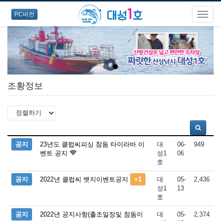
PC버전
조황정보
공지
23년도 클럽씨피싱 참돔 타이라바 이
대
06-
949
벤트 공지
성1
06
호
공지
2022년 클럽씨 뱃지이벤트공지
+1
대
05-
2,436
성1
13
호
공지
2022년 공지사항(출조일정및 참돔이
대
05-
2,374