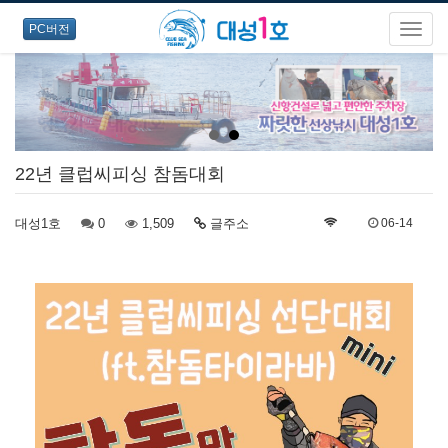
PC버전
22년 클럽씨피싱 참돔대회
대성1호
0
1,509
글주소
06-14