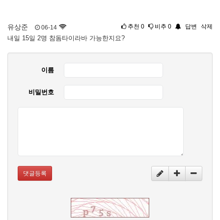
유상준
추천
0
비추
0
답변
삭제
06-14
내일 15일 2명 참돔타이라바 가능한지요?
이름
비밀번호
댓글등록