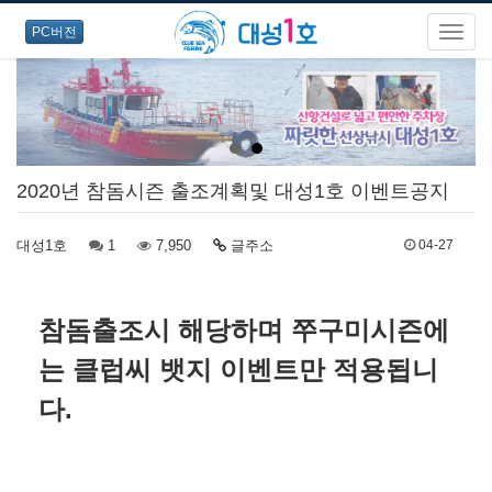
PC버전
2020년 참돔시즌 출조계획및 대성1호 이벤트공지
대성1호
1
7,950
글주소
04-27
참돔출조시 해당하며 쭈구미시즌에
는 클럽씨 뱃지 이벤트만 적용됩니
다.