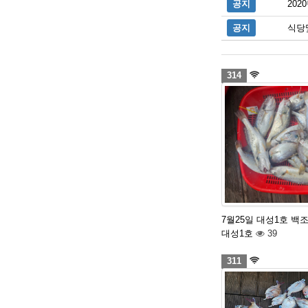
공지
20
공지
식당
314
7월25일 대성1호 백
대성1호
39
311