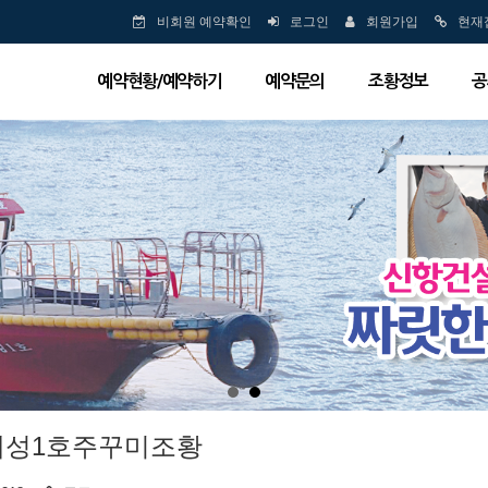
비회원 예약확인
로그인
회원가입
현재
예약현황/예약하기
예약문의
조황정보
공
 대성1호주꾸미조황