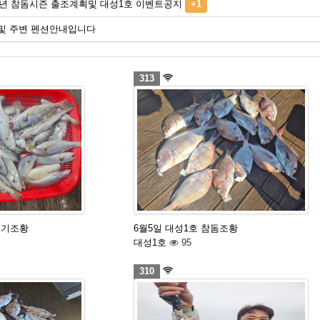
20년 참돔시즌 출조계획및 대성1호 이벤트공지
+1
및 주변 펜션안내입니다
313
조기조황
6월5일 대성1호 참돔조황
대성1호
95
310