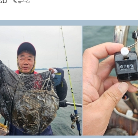
218
글주소