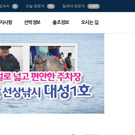
접속자
오늘 방문자
일최대 방문자
2
91
7,597
지사항
선박정보
출조정보
오시는 길