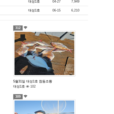
대성1호
04-27
7,949
대성1호
06-15
6,210
312
5월31일 대성1호 참돔조황
대성1호
102
309