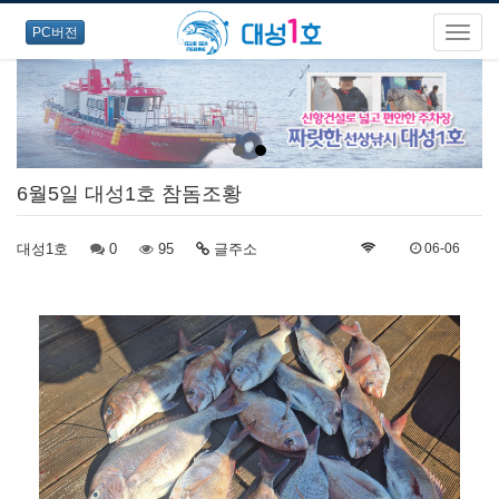
PC버전
6월5일 대성1호 참돔조황
대성1호
0
95
글주소
06-06