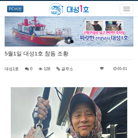
PC버전
5월1일 대성1호 참돔 조황
대성1호
0
128
글주소
05-01