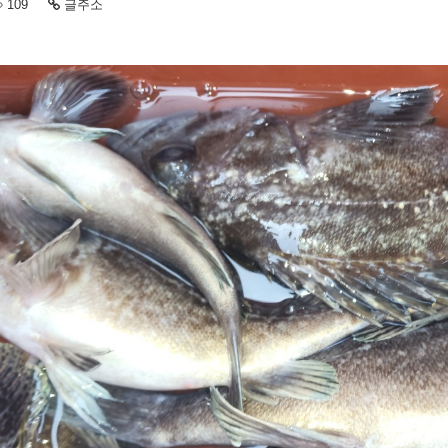
109
글주소