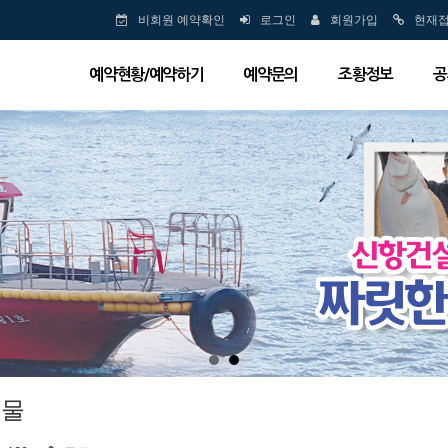
비회원 예약확인
로그인
회원가입
현재
예약현황/예약하기
예약문의
조황정보
공
시물