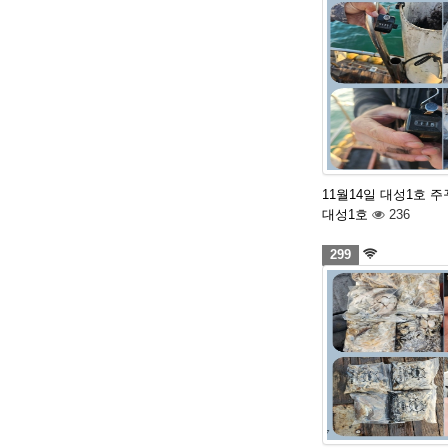
11월14일 대성1호 
대성1호
236
299