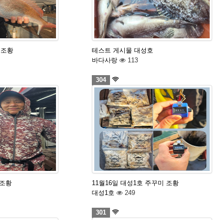
돔조황
테스트 게시물 대성호
바다사랑
113
304
 조황
11월16일 대성1호 주꾸미 조황
대성1호
249
301