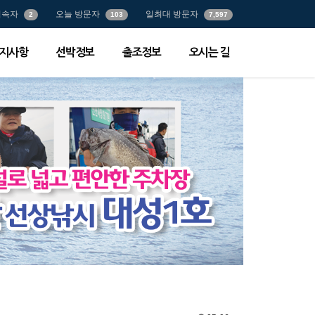
접속자
오늘 방문자
일최대 방문자
2
103
7,597
지사항
선박정보
출조정보
오시는 길