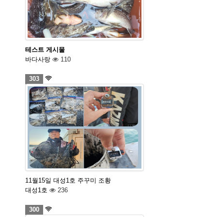
테스트 게시물
바다사랑
110
303
11월15일 대성1호 주꾸미 조황
대성1호
236
300